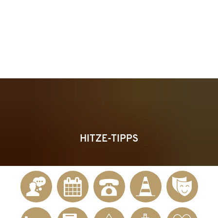
KONTAKT
Telefon 02622 703-0
info@bendorf.de
MENÜ
SUCHE
HITZE-TIPPS