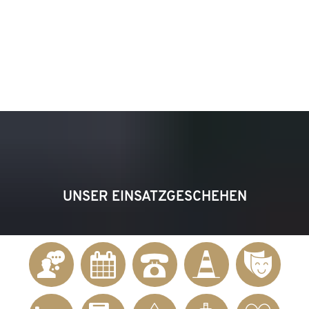
KONTAKT
Telefon 02622 703-0
info@bendorf.de
MENÜ
SUCHE
UNSER EINSATZGESCHEHEN