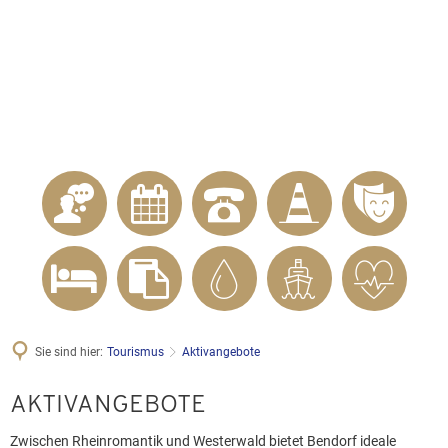
KONTAKT
Telefon 02622 703-0
info@bendorf.de
MENÜ
SUCHE
Sie sind hier:
Tourismus
Aktivangebote
Aktivangebote
AKTIVANGEBOTE
Zwischen Rheinromantik und Westerwald bietet Bendorf ideale