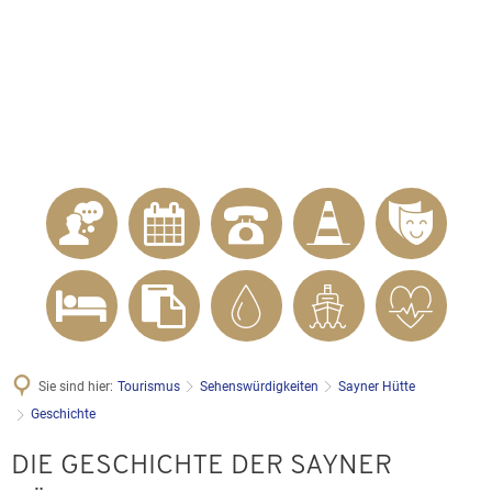
KONTAKT
Telefon 02622 703-0
info@bendorf.de
MENÜ
SUCHE
Sie sind hier:
Tourismus
Sehenswürdigkeiten
Sayner Hütte
Geschichte
Geschichte
DIE GESCHICHTE DER SAYNER