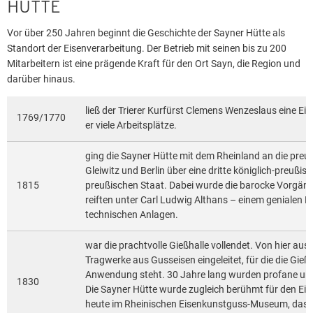
HÜTTE
Vor über 250 Jahren beginnt die Geschichte der Sayner Hütte als
Standort der Eisenverarbeitung. Der Betrieb mit seinen bis zu 200
Mitarbeitern ist eine prägende Kraft für den Ort Sayn, die Region und
darüber hinaus.
ließ der Trierer Kurfürst Clemens Wenzeslaus eine Ei
1769/1770
er viele Arbeitsplätze.
ging die Sayner Hütte mit dem Rheinland an die preu
Gleiwitz und Berlin über eine dritte königlich-preußi
1815
preußischen Staat. Dabei wurde die barocke Vorgäng
reiften unter Carl Ludwig Althans – einem genialen E
technischen Anlagen.
war die prachtvolle Gießhalle vollendet. Von hier au
Tragwerke aus Gusseisen eingeleitet, für die die Gie
Anwendung steht. 30 Jahre lang wurden profane und 
1830
Die Sayner Hütte wurde zugleich berühmt für den E
heute im Rheinischen Eisenkunstguss-Museum, das s