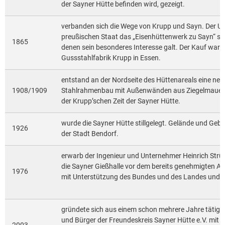
der Sayner Hütte befinden wird, gezeigt.
verbanden sich die Wege von Krupp und Sayn. Der U
preußischen Staat das „Eisenhüttenwerk zu Sayn“ sa
1865
denen sein besonderes Interesse galt. Der Kauf war e
Gussstahlfabrik Krupp in Essen.
entstand an der Nordseite des Hüttenareals eine neu
1908/1909
Stahlrahmenbau mit Außenwänden aus Ziegelmauerwer
der Krupp’schen Zeit der Sayner Hütte.
wurde die Sayner Hütte stillgelegt. Gelände und Ge
1926
der Stadt Bendorf.
erwarb der Ingenieur und Unternehmer Heinrich Strü
die Sayner Gießhalle vor dem bereits genehmigten Abri
1976
mit Unterstützung des Bundes und des Landes und nut
gründete sich aus einem schon mehrere Jahre tätig
und Bürger der Freundeskreis Sayner Hütte e.V. mit dem