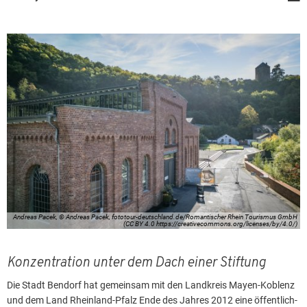
Andreas Pacek, © Andreas Pacek, fototour-deutschland.de/Romantischer Rhein Tourismus GmbH
(CC BY 4.0 https://creativecommons.org/licenses/by/4.0/)
Konzentration unter dem Dach einer Stiftung
Die Stadt Bendorf hat gemeinsam mit den Landkreis Mayen-Koblenz
und dem Land Rheinland-Pfalz Ende des Jahres 2012 eine öffentlich-