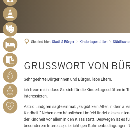
BÜRGER
MELDEN
MÄNGEL
VERANSTALTUNGSÜBERSICHT
UNTERKUNFT
Sie sind hier:
Stadt & Bürger
Kindertagestätten
Städtische
SUCHEN
FORMULARE
Städtische
GRUSSWORT VON BÜ
STADTWERKE
Kitas
BENDORF
Sehr geehrte Bürgerinnen und Bürger, liebe Eltern,
ich freue mich, dass Sie sich für die Kindertagesstätten in 
RHEINHAFEN
interessieren.
HERZSICHERES
Astrid Lindgren sagte einmal: „Es gibt kein Alter, in dem alles
BENDORF
Kindheit.“ Neben dem häuslichen Umfeld findet dieses inten
der Kindheit vor allem in den KiTas statt. Deswegen ist es f
besonderem Interesse, die richtigen Rahmenbedingungen fü