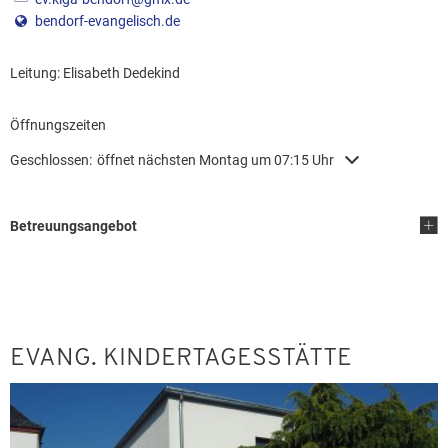
bendorf-evangelisch.de
Leitung: Elisabeth Dedekind
Leitung: Elisabeth Dedekind
Öffnungszeiten
Klicken, um weitere Öffnungs- oder Schließzeiten auszublenden
Geschlossen:
öffnet nächsten Montag um 07:15 Uhr
Betreuungsangebot
EVANG. KINDERTAGESSTÄTTE