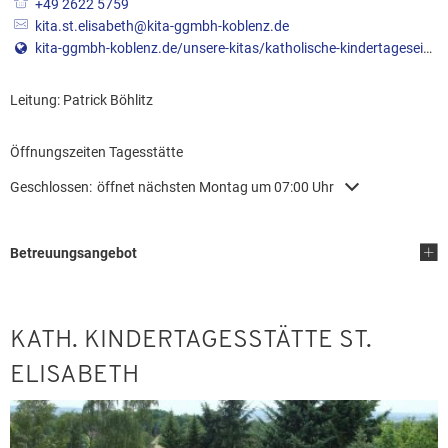
+49 2622 5759
kita.st.elisabeth@kita-ggmbh-koblenz.de
kita-ggmbh-koblenz.de/unsere-kitas/katholische-kindertageseinrichtung-st.-elisabeth-bendorf-sayn/
Leitung: Patrick Böhlitz
Leitung: Patrick Böhlitz
Öffnungszeiten Tagesstätte
Klicken, um weitere Öffnungs- oder Schließzeiten auszublenden
Geschlossen:
öffnet nächsten Montag um 07:00 Uhr
Betreuungsangebot
KATH. KINDERTAGESSTÄTTE ST.
ELISABETH