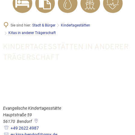
Sie sind hier:
Stadt & Bürger
Kindertagestätten
Kitas in anderer Trägerschaft
Kitas
KINDERTAGESSTÄTTEN IN ANDERER
in
TRÄGERSCHAFT
anderer
Trägerschaft
Evangelische Kindertagesstätte
Hauptstraße 59
56170
Bendorf
+49 2622 4987
ev.kiga-bendorf@gmx.de