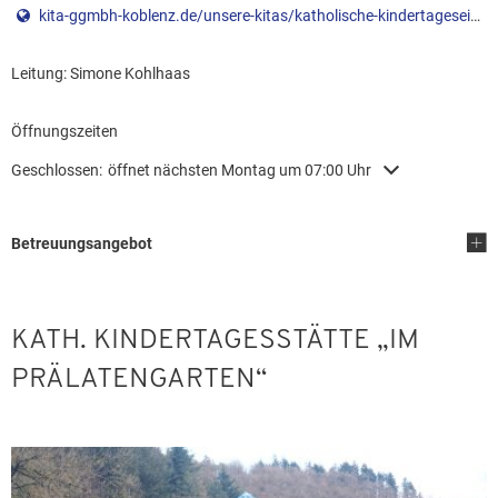
kita-ggmbh-koblenz.de/unsere-kitas/katholische-kindertageseinrichtung-im-praelatengarten-bendorf-sayn/
Leitung: Simone Kohlhaas
Leitung: Simone Kohlhaas
Öffnungszeiten
Klicken, um weitere Öffnungs- oder Schließzeiten auszublenden
Geschlossen:
öffnet nächsten Montag um 07:00 Uhr
Betreuungsangebot
KATH. KINDERTAGESSTÄTTE „IM
PRÄLATENGARTEN“