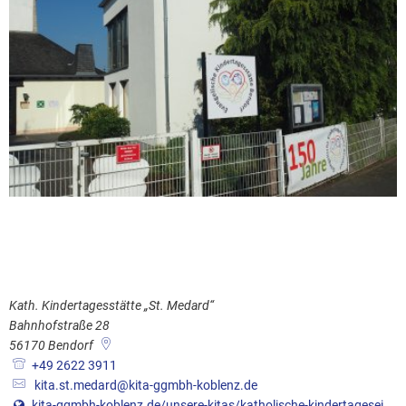
Kath. Kindertagesstätte „St. Medard“
Bahnhofstraße 28
56170
Bendorf
+49 2622 3911
kita.st.medard@kita-ggmbh-koblenz.de
kita-ggmbh-koblenz.de/unsere-kitas/katholische-kindertageseinrichtung-st.-medard-bendorf/