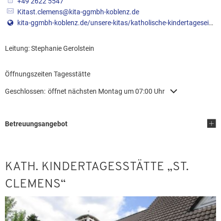
+49 2622 5547
Kitast.clemens@kita-ggmbh-koblenz.de
kita-ggmbh-koblenz.de/unsere-kitas/katholische-kindertageseinrichtung-st.-clemens-bendorf-muehlhofen/
Leitung: Stephanie Gerolstein
Leitung: Stephanie Gerolstein
Öffnungszeiten Tagesstätte
Klicken, um weitere Öffnungs- oder Schließzeiten auszublenden
Geschlossen:
öffnet nächsten Montag um 07:00 Uhr
Betreuungsangebot
KATH. KINDERTAGESSTÄTTE „ST.
CLEMENS“