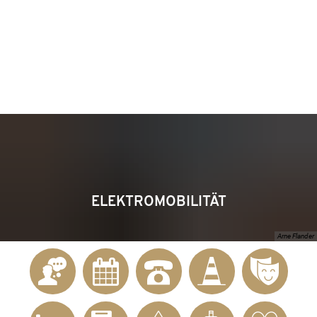
KONTAKT
Telefon 02622 703-0
info@bendorf.de
MENÜ
SUCHE
ELEKTROMOBILITÄT
Arne Flander