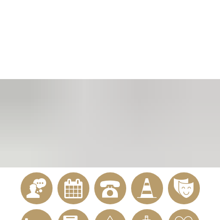
KONTAKT
Telefon 02622 703-0
info@bendorf.de
MENÜ
SUCHE