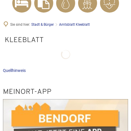
Sie sind hier:
Stadt & Bürger
Amtsblatt Kleeblatt
Amtsblatt
KLEEBLATT
Kleeblatt
Quellhinweis
MEINORT-APP