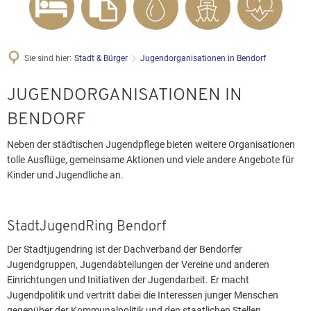
Sie sind hier:
Stadt & Bürger
Jugendorganisationen in Bendorf
Jugendorganisationen
JUGENDORGANISATIONEN IN
in
BENDORF
Bendorf
Neben der städtischen Jugendpflege bieten weitere Organisationen
tolle Ausflüge, gemeinsame Aktionen und viele andere Angebote für
Kinder und Jugendliche an.
StadtJugendRing Bendorf
Der Stadtjugendring ist der Dachverband der Bendorfer
Jugendgruppen, Jugendabteilungen der Vereine und anderen
Einrichtungen und Initiativen der Jugendarbeit. Er macht
Jugendpolitik und vertritt dabei die Interessen junger Menschen
gegenüber der Kommunalpolitik und den staatlichen Stellen.