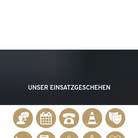
KONTAKT
Telefon 02622 703-0
info@bendorf.de
MENÜ
SUCHE
UNSER EINSATZGESCHEHEN