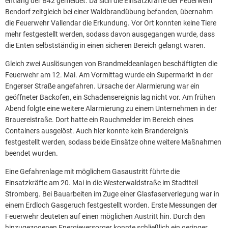
entlang der B42 gemeldet. Da sich die Einsatzkräfte der Feuerwehr
Bendorf zeitgleich bei einer Waldbrandübung befanden, übernahm
die Feuerwehr Vallendar die Erkundung. Vor Ort konnten keine Tiere
mehr festgestellt werden, sodass davon ausgegangen wurde, dass
die Enten selbstständig in einen sicheren Bereich gelangt waren.
Gleich zwei Auslösungen von Brandmeldeanlagen beschäftigten die
Feuerwehr am 12. Mai. Am Vormittag wurde ein Supermarkt in der
Engerser Straße angefahren. Ursache der Alarmierung war ein
geöffneter Backofen, ein Schadensereignis lag nicht vor. Am frühen
Abend folgte eine weitere Alarmierung zu einem Unternehmen in der
Brauereistraße. Dort hatte ein Rauchmelder im Bereich eines
Containers ausgelöst. Auch hier konnte kein Brandereignis
festgestellt werden, sodass beide Einsätze ohne weitere Maßnahmen
beendet wurden.
Eine Gefahrenlage mit möglichem Gasaustritt führte die
Einsatzkräfte am 20. Mai in die Westerwaldstraße im Stadtteil
Stromberg. Bei Bauarbeiten im Zuge einer Glasfaserverlegung war in
einem Erdloch Gasgeruch festgestellt worden. Erste Messungen der
Feuerwehr deuteten auf einen möglichen Austritt hin. Durch den
hinzugezogenen Energieversorger konnte schließlich ein geringer