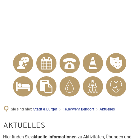
KONTAKT
Telefon 02622 703-0
info@bendorf.de
MENÜ
SUCHE
Sie sind hier:
Stadt & Bürger
Feuerwehr Bendorf
Aktuelles
Aktuelles
AKTUELLES
Hier finden Sie
aktuelle Informationen
zu Aktivitäten, Übungen und