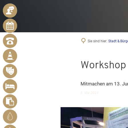
ANSPRECHPARTNER
ONLINE-
TERMINE
NOTRUFNUMMERN
Sie sind hier:
Stadt & Bürg
BÜRGER
MELDEN
MÄNGEL
Workshop 
VERANSTALTUNGSÜBERSICHT
UNTERKUNFT
Mitmachen am 13. Jun
SUCHEN
6. Mai 2024
FORMULARE
STADTWERKE
BENDORF