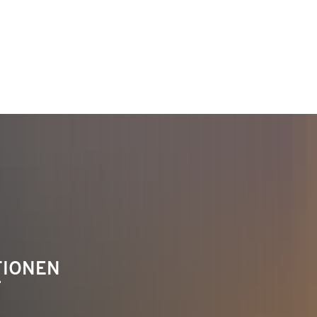
TAKT
Telefon 02622 703-0
info@bendorf.de
TIONEN
F