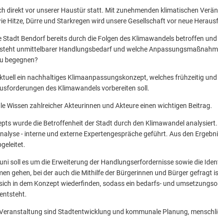
ch direkt vor unserer Haustür statt. Mit zunehmenden klimatischen Ver
ie Hitze, Dürre und Starkregen wird unsere Gesellschaft vor neue Herau
ie Stadt Bendorf bereits durch die Folgen des Klimawandels betroffen un
steht unmittelbarer Handlungsbedarf und welche Anpassungsmaßnahme
u begegnen?
 aktuell ein nachhaltiges Klimaanpassungskonzept, welches frühzeitig und
usforderungen des Klimawandels vorbereiten soll.
ale Wissen zahlreicher Akteurinnen und Akteure einen wichtigen Beitrag.
epts wurde die Betroffenheit der Stadt durch den Klimawandel analysiert.
nalyse - interne und externe Expertengespräche geführt. Aus den Ergebn
geleitet.
i soll es um die Erweiterung der Handlungserfordernisse sowie die Ident
n gehen, bei der auch die Mithilfe der Bürgerinnen und Bürger gefragt ist
sich in dem Konzept wiederfinden, sodass ein bedarfs- und umsetzungsor
ntsteht.
eranstaltung sind Stadtentwicklung und kommunale Planung, menschli