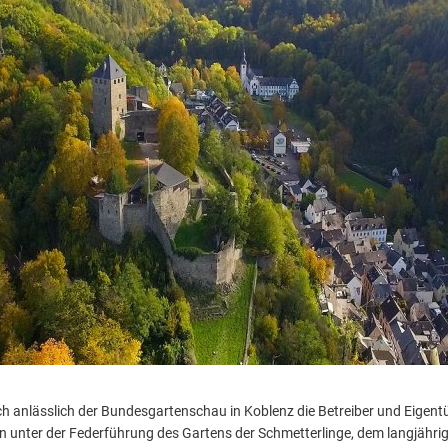
h anlässlich der Bundesgartenschau in Koblenz die Betreiber und Eigent
n unter der Federführung des Gartens der Schmetterlinge, dem langjähri