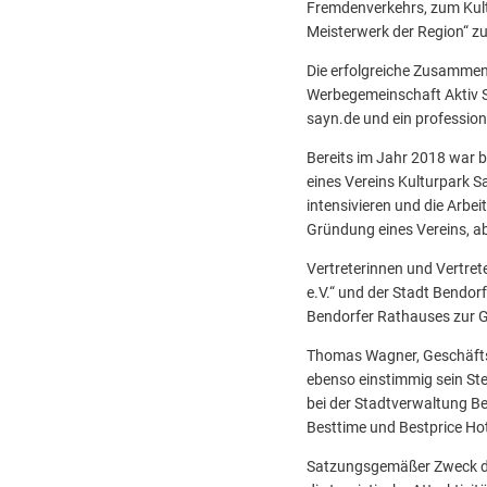
Fremdenverkehrs, zum Kult
Meisterwerk der Region“ zu
Die erfolgreiche Zusammen
Werbegemeinschaft Aktiv S
sayn.de und ein profession
Bereits im Jahr 2018 war
eines Vereins Kulturpark S
intensivieren und die Arbe
Gründung eines Vereins, a
Vertreterinnen und Vertret
e.V.“ und der Stadt Bendor
Bendorfer Rathauses zur G
Thomas Wagner, Geschäftsfü
ebenso einstimmig sein Ste
bei der Stadtverwaltung B
Besttime und Bestprice Hot
Satzungsgemäßer Zweck des 