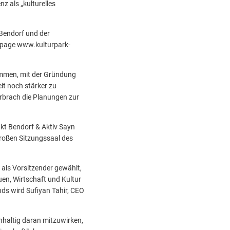
 als „kulturelles
Bendorf und der
epage www.kulturpark-
ommen, mit der Gründung
it noch stärker zu
erbrach die Planungen zur
nkt Bendorf & Aktiv Sayn
großen Sitzungssaal des
 als Vorsitzender gewählt,
uen, Wirtschaft und Kultur
ds wird Sufiyan Tahir, CEO
hhaltig daran mitzuwirken,