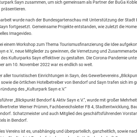
urpark Sayn zusammen, um sich gemeinsam als Partner der BuGa Koblenz
 präsentieren.
arbeit wurde nach der Bundesgartenschau mit Unterstützung der Stadt 
ayn fortgesetzt. Gemeinsame Projekte entstanden, wie zuletzt die Hom
elles Imagevideo.
 bei einem Workshop zum Thema Tourismusfinanzierung die Idee aufgek
ayn e.V., neue Mitglieder zu gewinnen, die Vernetzung und Zusammenarbe
it des Kulturparks Sayn effektiver zu gestalten. Die Corona-Pandemie unt
ber am 10. November 2022 war es endlich so weit.
er aller touristischen Einrichtungen in Sayn, des Gewerbevereins „Blickpu
f sowie die örtlichen Hotelbetreiber von Bendorf und Sayn trafen sich im 
ründung des „Kulturpark Sayn e.V.“
hrer „Blickpunkt Bendorf & Aktiv Sayn e.V.“, wurde mit großer Mehrheit
llvertreter Werner Prümm, Fachbereichsleiter FB 4, Stadtentwicklung, Ba
endorf. Schatzmeister und auch Mitglied des geschäftsführenden Vorstan
els in Bendorf.
Vereins ist es, unabhängig und überparteilich, ganzheitlich, sowie nac