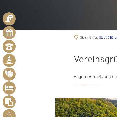
ANSPRECHPARTNER
ONLINE-
TERMINE
Sie sind hier:
Stadt & Bürg
NOTRUFNUMMERN
BÜRGER
Vereinsgrü
MELDEN
MÄNGEL
VERANSTALTUNGSÜBERSICHT
Engere Vernetzung u
UNTERKUNFT
28. November 2022
SUCHEN
FORMULARE
STADTWERKE