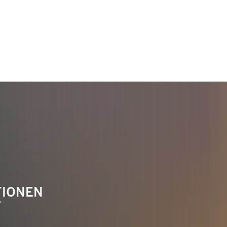
TAKT
Telefon 02622 703-0
info@bendorf.de
TIONEN
F