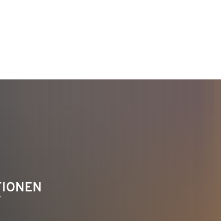
TAKT
Telefon 02622 703-0
info@bendorf.de
TIONEN
F