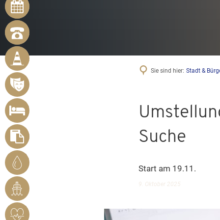
ONLINE-
TERMINE
NOTRUFNUMMERN
BÜRGER
MELDEN
MÄNGEL
Sie sind hier:
Stadt & Bürg
VERANSTALTUNGSÜBERSICHT
UNTERKUNFT
Umstellung
SUCHEN
Suche
FORMULARE
STADTWERKE
Start am 19.11.
BENDORF
9. Oktober 2025
RHEINHAFEN
HERZSICHERES