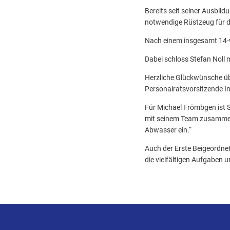
Bereits seit seiner Ausbild
notwendige Rüstzeug für d
Nach einem insgesamt 14-w
Dabei schloss Stefan Noll 
Herzliche Glückwünsche üb
Personalratsvorsitzende I
Für Michael Frömbgen ist S
mit seinem Team zusammen, 
Abwasser ein.“
Auch der Erste Beigeordnete
die vielfältigen Aufgaben 