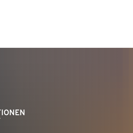
TAKT
Telefon 02622 703-0
info@bendorf.de
TIONEN
F