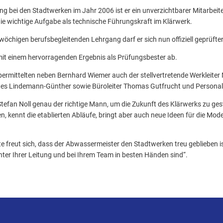
ung bei den Stadtwerken im Jahr 2006 ist er ein unverzichtbarer Mitarbeit
ie wichtige Aufgabe als technische Führungskraft im Klärwerk.
öchigen berufsbegleitenden Lehrgang darf er sich nun offiziell geprüft
mit einem hervorragenden Ergebnis als Prüfungsbester ab.
ermittelten neben Bernhard Wiemer auch der stellvertretende Werkleiter
nes Lindemann-Günther sowie Büroleiter Thomas Gutfrucht und Personallei
tefan Noll genau der richtige Mann, um die Zukunft des Klärwerks zu gesta
kennt die etablierten Abläufe, bringt aber auch neue Ideen für die Mode
 freut sich, dass der Abwassermeister den Stadtwerken treu geblieben ist:
unter Ihrer Leitung und bei Ihrem Team in besten Händen sind“.