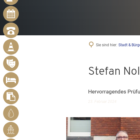
ONLINE-
TERMINE
NOTRUFNUMMERN
BÜRGER
Sie sind hier:
Stadt & Bürg
MELDEN
MÄNGEL
VERANSTALTUNGSÜBERSICHT
Stefan Nol
UNTERKUNFT
SUCHEN
Hervorragendes Prüf
FORMULARE
23. Februar 2024
STADTWERKE
BENDORF
RHEINHAFEN