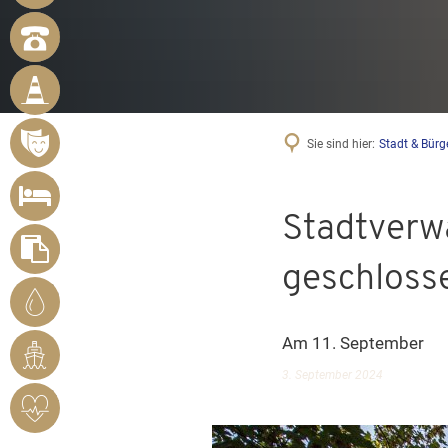
NOTRUFNUMMERN
BÜRGER
MELDEN
MÄNGEL
VERANSTALTUNGSÜBERSICHT
Sie sind hier:
Stadt & Bürg
UNTERKUNFT
SUCHEN
Stadtverw
FORMULARE
geschloss
STADTWERKE
BENDORF
Am 11. September
RHEINHAFEN
3. September 2024
HERZSICHERES
BENDORF