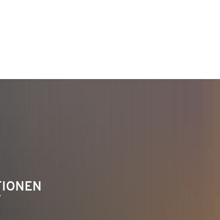
TAKT
Telefon 02622 703-0
info@bendorf.de
TIONEN
F