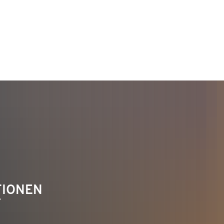
TAKT
Telefon 02622 703-0
info@bendorf.de
TIONEN
F