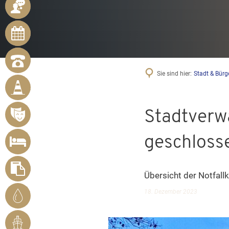
ANSPRECHPARTNER
ONLINE-
TERMINE
NOTRUFNUMMERN
Sie sind hier:
Stadt & Bürg
BÜRGER
MELDEN
MÄNGEL
Stadtverw
VERANSTALTUNGSÜBERSICHT
UNTERKUNFT
geschloss
SUCHEN
FORMULARE
Übersicht der Notfall
STADTWERKE
18. Dezember 2023
BENDORF
RHEINHAFEN