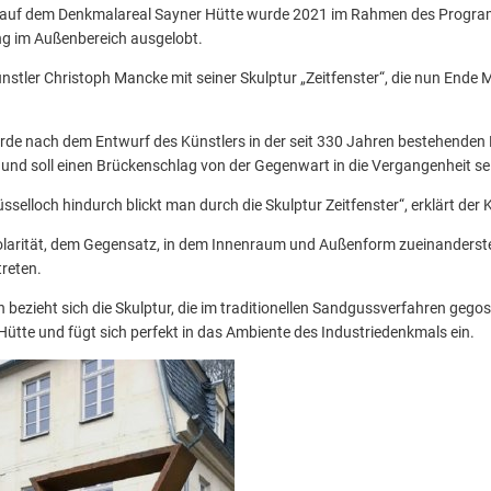
auf dem Denkmalareal Sayner Hütte wurde 2021 im Rahmen des Progra
ung im Außenbereich ausgelobt.
nstler Christoph Mancke mit seiner Skulptur „Zeitfenster“, die nun Ende
de nach dem Entwurf des Künstlers in der seit 330 Jahren bestehenden E
t und soll einen Brückenschlag von der Gegenwart in die Vergangenheit se
sselloch hindurch blickt man durch die Skulptur Zeitfenster“, erklärt der K
 Polarität, dem Gegensatz, in dem Innenraum und Außenform zueinanderst
treten.
 bezieht sich die Skulptur, die im traditionellen Sandgussverfahren gego
ütte und fügt sich perfekt in das Ambiente des Industriedenkmals ein.