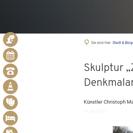
ANSPRECHPARTNER
Sie sind hier:
Stadt & Bürg
ONLINE-
TERMINE
Skulptur „
NOTRUFNUMMERN
BÜRGER
Denkmalar
MELDEN
MÄNGEL
Künstler Christoph 
VERANSTALTUNGSÜBERSICHT
19. April 2022
UNTERKUNFT
SUCHEN