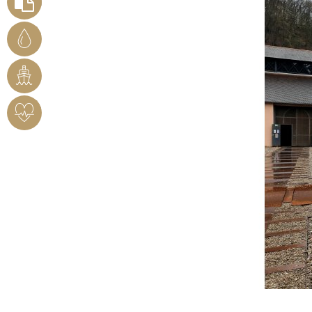
FORMULARE
STADTWERKE
BENDORF
RHEINHAFEN
HERZSICHERES
BENDORF