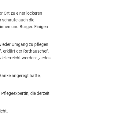
 Ort zu einer lockeren
n schaute auch die
rinnen und Bürger. Einigen
, wieder Umgang zu pflegen
", erklärt der Rathauschef.
viel erreicht werden: „Jedes
 Bänke angeregt hatte,
e Pflegeexpertin, die derzeit
icht.