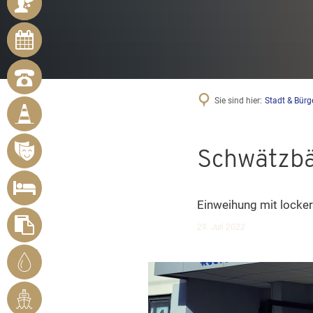
ANSPRECHPARTNER
ONLINE-
TERMINE
NOTRUFNUMMERN
BÜRGER
Sie sind hier:
Stadt & Bürg
MELDEN
MÄNGEL
VERANSTALTUNGSÜBERSICHT
Schwätzbä
UNTERKUNFT
SUCHEN
Einweihung mit locke
FORMULARE
29. Juli 2022
STADTWERKE
BENDORF
RHEINHAFEN