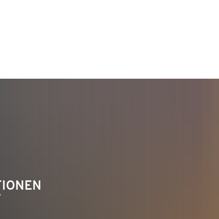
TAKT
Telefon 02622 703-0
info@bendorf.de
TIONEN
F