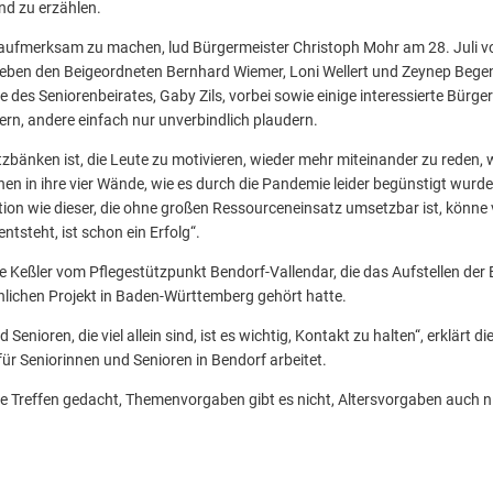
nd zu erzählen.
ufmerksam zu machen, lud Bürgermeister Christoph Mohr am 28. Juli vor
eben den Beigeordneten Bernhard Wiemer, Loni Wellert und Zeynep Bege
e des Seniorenbeirates, Gaby Zils, vorbei sowie einige interessierte Bürge
ßern, andere einfach nur unverbindlich plaudern.
tzbänken ist, die Leute zu motivieren, wieder mehr miteinander zu reden
en in ihre vier Wände, wie es durch die Pandemie leider begünstigt wurde
ktion wie dieser, die ohne großen Ressourceneinsatz umsetzbar ist, könne 
tsteht, ist schon ein Erfolg“.
e Keßler vom Pflegestützpunkt Bendorf-Vallendar, die das Aufstellen der
lichen Projekt in Baden-Württemberg gehört hatte.
Senioren, die viel allein sind, ist es wichtig, Kontakt zu halten“, erklärt di
r Seniorinnen und Senioren in Bendorf arbeitet.
e Treffen gedacht, Themenvorgaben gibt es nicht, Altersvorgaben auch n