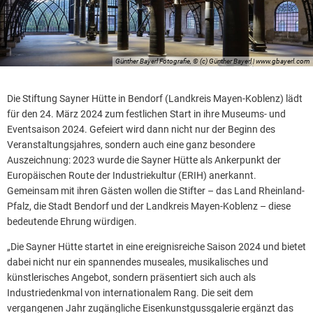
Günther Bayerl Fotografie, © (c) Günther Bayerl | www.gbayerl.com
Die Stiftung Sayner Hütte in Bendorf (Landkreis Mayen-Koblenz) lädt
für den 24. März 2024 zum festlichen Start in ihre Museums- und
Eventsaison 2024. Gefeiert wird dann nicht nur der Beginn des
Veranstaltungsjahres, sondern auch eine ganz besondere
Auszeichnung: 2023 wurde die Sayner Hütte als Ankerpunkt der
Europäischen Route der Industriekultur (ERIH) anerkannt.
Gemeinsam mit ihren Gästen wollen die Stifter – das Land Rheinland-
Pfalz, die Stadt Bendorf und der Landkreis Mayen-Koblenz – diese
bedeutende Ehrung würdigen.
„Die Sayner Hütte startet in eine ereignisreiche Saison 2024 und bietet
dabei nicht nur ein spannendes museales, musikalisches und
künstlerisches Angebot, sondern präsentiert sich auch als
Industriedenkmal von internationalem Rang. Die seit dem
vergangenen Jahr zugängliche Eisenkunstgussgalerie ergänzt das