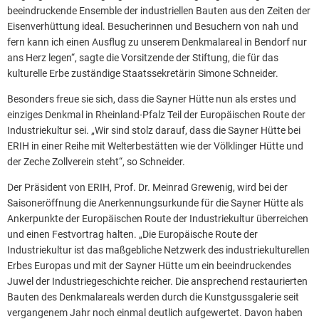
beeindruckende Ensemble der industriellen Bauten aus den Zeiten der
Eisenverhüttung ideal. Besucherinnen und Besuchern von nah und
fern kann ich einen Ausflug zu unserem Denkmalareal in Bendorf nur
ans Herz legen“, sagte die Vorsitzende der Stiftung, die für das
kulturelle Erbe zuständige Staatssekretärin Simone Schneider.
Besonders freue sie sich, dass die Sayner Hütte nun als erstes und
einziges Denkmal in Rheinland-Pfalz Teil der Europäischen Route der
Industriekultur sei. „Wir sind stolz darauf, dass die Sayner Hütte bei
ERIH in einer Reihe mit Welterbestätten wie der Völklinger Hütte und
der Zeche Zollverein steht“, so Schneider.
Der Präsident von ERIH, Prof. Dr. Meinrad Grewenig, wird bei der
Saisoneröffnung die Anerkennungsurkunde für die Sayner Hütte als
Ankerpunkte der Europäischen Route der Industriekultur überreichen
und einen Festvortrag halten. „Die Europäische Route der
Industriekultur ist das maßgebliche Netzwerk des industriekulturellen
Erbes Europas und mit der Sayner Hütte um ein beeindruckendes
Juwel der Industriegeschichte reicher. Die ansprechend restaurierten
Bauten des Denkmalareals werden durch die Kunstgussgalerie seit
vergangenem Jahr noch einmal deutlich aufgewertet. Davon haben