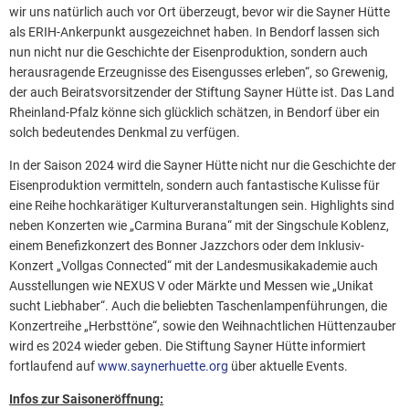
wir uns natürlich auch vor Ort überzeugt, bevor wir die Sayner Hütte
als ERIH-Ankerpunkt ausgezeichnet haben. In Bendorf lassen sich
nun nicht nur die Geschichte der Eisenproduktion, sondern auch
herausragende Erzeugnisse des Eisengusses erleben“, so Grewenig,
der auch Beiratsvorsitzender der Stiftung Sayner Hütte ist. Das Land
Rheinland-Pfalz könne sich glücklich schätzen, in Bendorf über ein
solch bedeutendes Denkmal zu verfügen.
In der Saison 2024 wird die Sayner Hütte nicht nur die Geschichte der
Eisenproduktion vermitteln, sondern auch fantastische Kulisse für
eine Reihe hochkarätiger Kulturveranstaltungen sein. Highlights sind
neben Konzerten wie „Carmina Burana“ mit der Singschule Koblenz,
einem Benefizkonzert des Bonner Jazzchors oder dem Inklusiv-
Konzert „Vollgas Connected“ mit der Landesmusikakademie auch
Ausstellungen wie NEXUS V oder Märkte und Messen wie „Unikat
sucht Liebhaber“. Auch die beliebten Taschenlampenführungen, die
Konzertreihe „Herbsttöne“, sowie den Weihnachtlichen Hüttenzauber
wird es 2024 wieder geben. Die Stiftung Sayner Hütte informiert
fortlaufend auf
www.saynerhuette.org
über aktuelle Events.
Infos zur Saisoneröffnung: