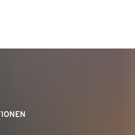
TAKT
Telefon 02622 703-0
info@bendorf.de
TIONEN
F