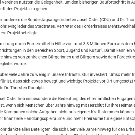
d Vereinen nutzten die Gelegenheit, um den bisherigen Baufortschritt i
unft des Projekts zu geben.
er anderem die Bundestagsabgeordneten Josef Oster (CDU) und Dr. Thor
hr, Mitglieder des Stadtrates, Vertreter des Förderkreises Mehrzweckhal
ere Projektbeteiligte.
anierung durch Fördermittel in Höhe von rund 3,3 Millionen Euro aus d
richtungen in den Bereichen Sport, Jugend und Kultur“. Damit kann ein
hre hinweg von zahlreichen Bürgerinnen und Bürgern sowie dem Förderkr
gleitet wurde.
ber viele Jahre zu wenig in unsere Infrastruktur investiert. Umso mehr fr
 dafür ist, dass sich etwas bewegt und wichtige Projekte vor Ort umgesetz
e Dr. Thorsten Rudolph.
sef Oster hob insbesondere die Bedeutung des ehrenamtlichen Engageme
 ist, wenn sich Menschen über Jahre hinweg mit Herzblut für ihre Heimat e
iele Kommunen solche Aufgaben nicht aus eigener Kraft stemmen können
 finanzielle Handlungsspielräume und mehr Freiräume für eigene Entsc
r dankte allen Beteiligten, die sich über viele Jahre hinweg für den Erha