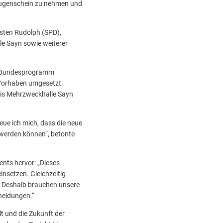
n Augenschein zu nehmen und
sten Rudolph (SPD),
le Sayn sowie weiterer
em Bundesprogramm
 Vorhaben umgesetzt
eis Mehrzweckhalle Sayn
eue ich mich, dass die neue
t werden können“, betonte
nts hervor: „Dieses
insetzen. Gleichzeitig
. Deshalb brauchen unsere
heidungen.“
lt und die Zukunft der