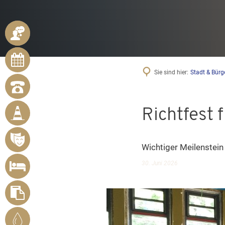
ANSPRECHPARTNER
ONLINE-
TERMINE
Sie sind hier:
Stadt & Bürg
NOTRUFNUMMERN
BÜRGER
Richtfest 
MELDEN
MÄNGEL
VERANSTALTUNGSÜBERSICHT
Wichtiger Meilenstein
UNTERKUNFT
30. Juni 2026
SUCHEN
FORMULARE
STADTWERKE