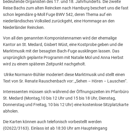
bedeutende Organisten des 17. und 18. Jahrhunderts. Die zweite
Reise Bachs zum alten Reincken nach Hamburg beschert uns die fast
schon legendäre g-Moll Fuge BWV 542, deren Thema auf ein
niederländisches Volkslied zurückgeht, eine Hommage an den
Niederländer Reincken.
Von all den genannten Komponistennamen wird der ehemalige
Kantor an St. Medard, Gisbert Wüst, eine Kostprobe geben und die
Marktmusik mit der besagten Bach-Fuge ausklingen lassen. Das
ursprünglich geplante Programm mit Natalie Mol und Anna Herbst
wird zu einem späteren Zeitpunkt nachgeholt.
Ulrike Normann-Bühler moderiert diese Marktmusik und stellt einen
Text von Sr. Renate Rauschenbach vor: „Sehen – Hören – Lauschen“.
Interessenten müssen sich während der Öffnungszeiten im Pfarrbüro
St. Medard (Montag,10 bis 12 Uhr und 15 bis 18 Uhr, Dienstag,
Donnerstag und Freitag, 10 bis 12 Uhr) eine kostenlose Sitzplatzkarte
abholen.
Die Karten können auch telefonisch vorbestellt werden
(02622/3163). Einlass ist ab 18:30 Uhr am Haupteingang