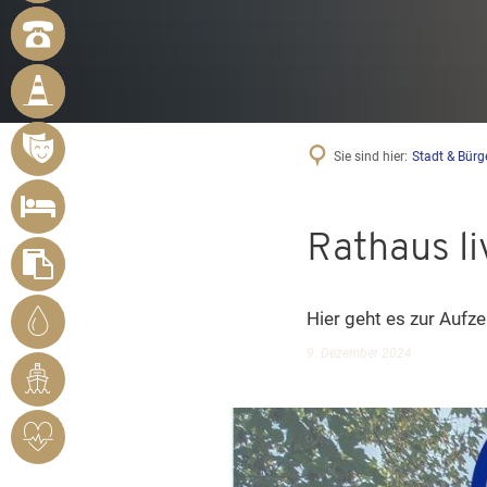
NOTRUFNUMMERN
BÜRGER
MELDEN
MÄNGEL
VERANSTALTUNGSÜBERSICHT
Sie sind hier:
Stadt & Bürg
UNTERKUNFT
SUCHEN
Rathaus li
FORMULARE
STADTWERKE
Hier geht es zur Aufz
BENDORF
9. Dezember 2024
RHEINHAFEN
HERZSICHERES
BENDORF