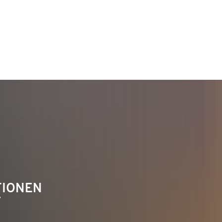
TAKT
Telefon 02622 703-0
info@bendorf.de
TIONEN
F