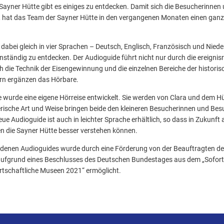
 Sayner Hütte gibt es einiges zu entdecken. Damit sich die Besucherinnen
, hat das Team der Sayner Hütte in den vergangenen Monaten einen gan
t dabei gleich in vier Sprachen – Deutsch, Englisch, Französisch und Niede
enständig zu entdecken. Der Audioguide führt nicht nur durch die ereignis
ch die Technik der Eisengewinnung und die einzelnen Bereiche der historis
ern ergänzen das Hörbare.
 wurde eine eigene Hörreise entwickelt. Sie werden von Clara und dem H
erische Art und Weise bringen beide den kleineren Besucherinnen und Be
eue Audioguide ist auch in leichter Sprache erhältlich, so dass in Zukunf
n die Sayner Hütte besser verstehen können.
denen Audioguides wurde durch eine Förderung von der Beauftragten de
aufgrund eines Beschlusses des Deutschen Bundestages aus dem „Sofor
tschaftliche Museen 2021“ ermöglicht.