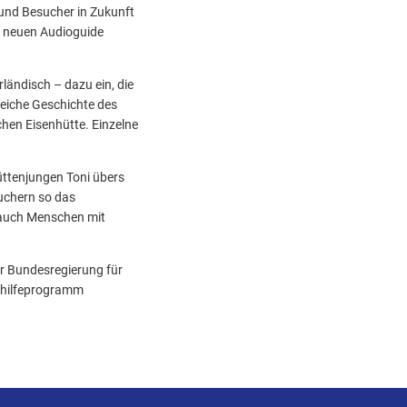
 und Besucher in Zukunft
z neuen Audioguide
rländisch – dazu ein, die
reiche Geschichte des
chen Eisenhütte. Einzelne
üttenjungen Toni übers
suchern so das
t auch Menschen mit
r Bundesregierung für
thilfeprogramm