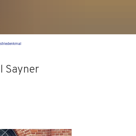
ustriedenkmal
l Sayner