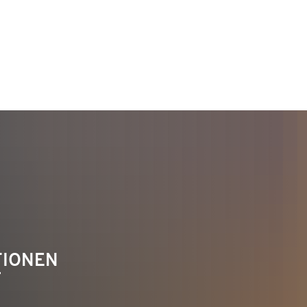
TAKT
Telefon 02622 703-0
info@bendorf.de
TIONEN
F