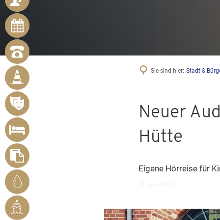
ONLINE-
TERMINE
NOTRUFNUMMERN
BÜRGER
Sie sind hier:
Stadt & Bürg
MELDEN
MÄNGEL
VERANSTALTUNGSÜBERSICHT
Neuer Aud
UNTERKUNFT
Hütte
SUCHEN
FORMULARE
Eigene Hörreise für K
STADTWERKE
21. Juni 2022
BENDORF
RHEINHAFEN