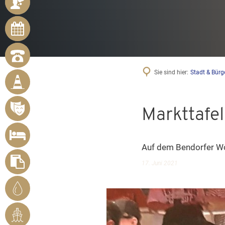
ANSPRECHPARTNER
ONLINE-
TERMINE
NOTRUFNUMMERN
BÜRGER
Sie sind hier:
Stadt & Bürg
MELDEN
MÄNGEL
VERANSTALTUNGSÜBERSICHT
Markttafe
UNTERKUNFT
SUCHEN
Auf dem Bendorfer Wo
FORMULARE
17. Juni 2021
STADTWERKE
BENDORF
RHEINHAFEN