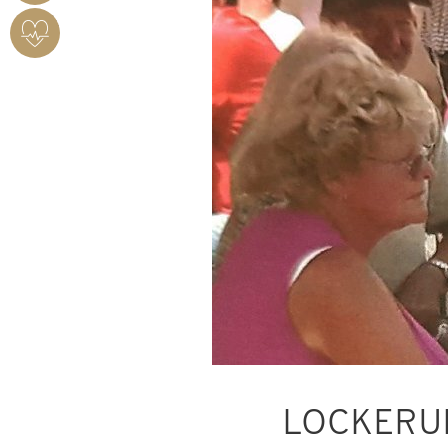
HERZSICHERES
BENDORF
LOCKERU