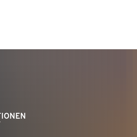
TAKT
Telefon 02622 703-0
info@bendorf.de
TIONEN
F