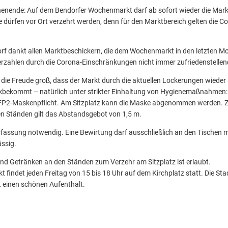
henende: Auf dem Bendorfer Wochenmarkt darf ab sofort wieder die Mark
dürfen vor Ort verzehrt werden, denn für den Marktbereich gelten die C
rf dankt allen Marktbeschickern, die dem Wochenmarkt in den letzten Mo
rzahlen durch die Corona-Einschränkungen nicht immer zufriedenstellen
en die Freude groß, dass der Markt durch die aktuellen Lockerungen wieder
kbekommt – natürlich unter strikter Einhaltung von Hygienemaßnahmen: S
FFP2-Maskenpflicht. Am Sitzplatz kann die Maske abgenommen werden. 
en Ständen gilt das Abstandsgebot von 1,5 m.
rfassung notwendig. Eine Bewirtung darf ausschließlich an den Tischen mi
ässig.
nd Getränken an den Ständen zum Verzehr am Sitzplatz ist erlaubt.
findet jeden Freitag von 15 bis 18 Uhr auf dem Kirchplatz statt. Die Sta
 einen schönen Aufenthalt.