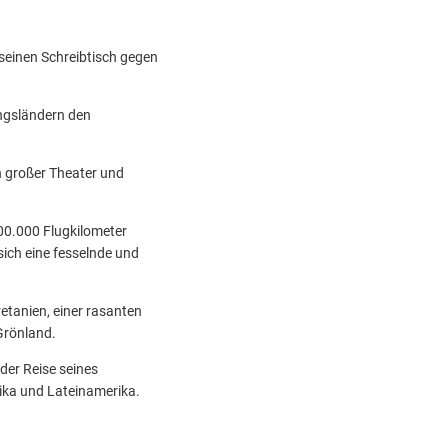
seinen Schreibtisch gegen
ungsländern den
n großer Theater und
00.000 Flugkilometer
sich eine fesselnde und
tanien, einer rasanten
Grönland.
der Reise seines
rika und Lateinamerika.