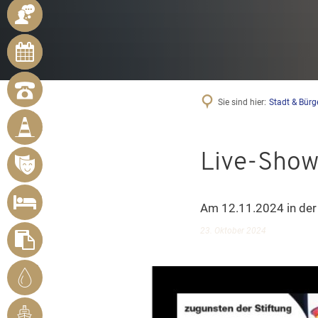
ANSPRECHPARTNER
ONLINE-
TERMINE
NOTRUFNUMMERN
Sie sind hier:
Stadt & Bürg
BÜRGER
MELDEN
MÄNGEL
Live-Show
VERANSTALTUNGSÜBERSICHT
UNTERKUNFT
Am 12.11.2024 in der
SUCHEN
23. Oktober 2024
FORMULARE
STADTWERKE
BENDORF
RHEINHAFEN