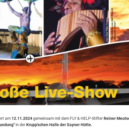
iert am
12.11.2024
gemeinsam mit dem FLY & HELP-Stifter
Reiner Meuts
rundung"
in der
Krupp’schen Halle der Sayner Hütte.