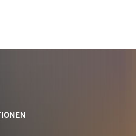
TAKT
Telefon 02622 703-0
info@bendorf.de
TIONEN
F