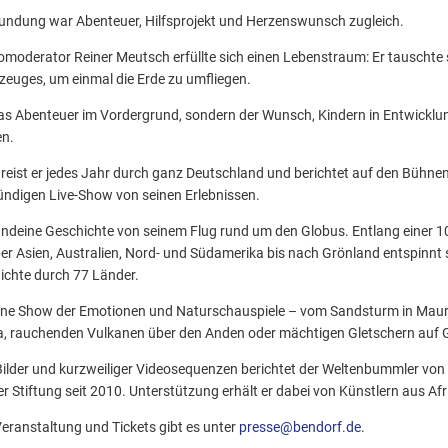
ndung war Abenteuer, Hilfsprojekt und Herzenswunsch zugleich.
omoderator Reiner Meutsch erfüllte sich einen Lebenstraum: Er tauschte 
gzeuges, um einmal die Erde zu umfliegen.
das Abenteuer im Vordergrund, sondern der Wunsch, Kindern in Entwickl
en.
reist er jedes Jahr durch ganz Deutschland und berichtet auf den Bühne
tündigen Live-Show von seinen Erlebnissen.
ndeine Geschichte von seinem Flug rund um den Globus. Entlang einer 1
er Asien, Australien, Nord- und Südamerika bis nach Grönland entspinnt 
chte durch 77 Länder.
ine Show der Emotionen und Naturschauspiele – vom Sandsturm in Maure
a, rauchenden Vulkanen über den Anden oder mächtigen Gletschern auf 
ilder und kurzweiliger Videosequenzen berichtet der Weltenbummler von 
er Stiftung seit 2010. Unterstützung erhält er dabei von Künstlern aus Af
eranstaltung und Tickets gibt es unter
presse@bendorf.de
.