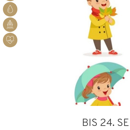
STADTWERKE
BENDORF
RHEINHAFEN
HERZSICHERES
BENDORF
BIS 24. 