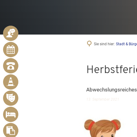
ANSPRECHPARTNER
Sie sind hier:
Stadt & Bürg
ONLINE-
TERMINE
NOTRUFNUMMERN
Herbstfer
BÜRGER
MELDEN
MÄNGEL
Abwechslungsreiches
VERANSTALTUNGSÜBERSICHT
13. September 2021
UNTERKUNFT
SUCHEN
FORMULARE