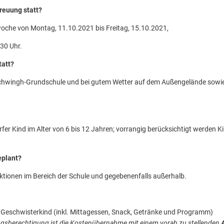
reuung statt?
woche von Montag, 11.10.2021 bis Freitag, 15.10.2021,
:30 Uhr.
tatt?
chwingh-Grundschule und bei gutem Wetter auf dem Außengelände sowie
fer Kind im Alter von 6 bis 12 Jahren; vorrangig berücksichtigt werden Ki
eplant?
ktionen im Bereich der Schule und gegebenenfalls außerhalb.
/Geschwisterkind (inkl. Mittagessen, Snack, Getränke und Programm)
ngsberechtigung ist die Kostenübernahme mit einem vorab zu stellenden