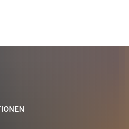
TAKT
Telefon 02622 703-0
info@bendorf.de
TIONEN
F