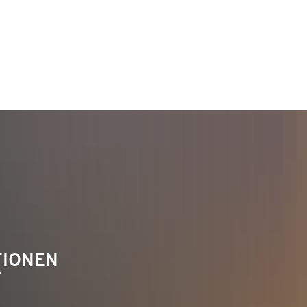
TAKT
Telefon 02622 703-0
info@bendorf.de
TIONEN
F