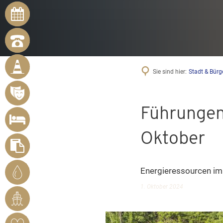
ONLINE-
TERMINE
NOTRUFNUMMERN
BÜRGER
MELDEN
Sie sind hier:
Stadt & Bürg
MÄNGEL
VERANSTALTUNGSÜBERSICHT
Führungen
UNTERKUNFT
SUCHEN
Oktober
FORMULARE
STADTWERKE
Energieressourcen im
BENDORF
1. Oktober 2024
RHEINHAFEN
HERZSICHERES