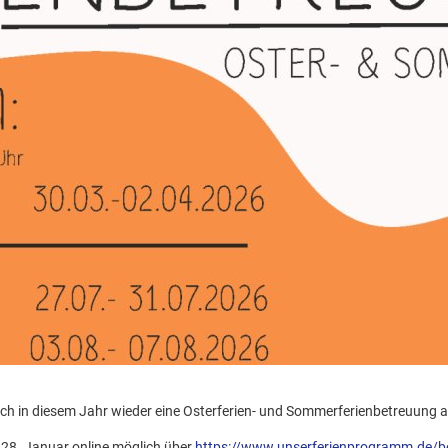
uch in diesem Jahr wieder eine Osterferien- und Sommerferienbetreuung a
28. Januar online möglich über
https://www.unserferienprogramm.de/b