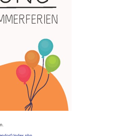
n.
endorf/index.php