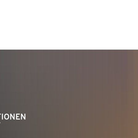
TAKT
Telefon 02622 703-0
info@bendorf.de
TIONEN
F