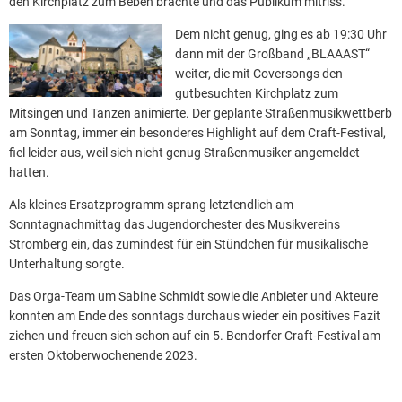
den Kirchplatz zum Beben brachte und das Publikum mitriss.
Dem nicht genug, ging es ab 19:30 Uhr
dann mit der Großband „BLAAAST“
weiter, die mit Coversongs den
gutbesuchten Kirchplatz zum
Mitsingen und Tanzen animierte. Der geplante Straßenmusikwettberb
am Sonntag, immer ein besonderes Highlight auf dem Craft-Festival,
fiel leider aus, weil sich nicht genug Straßenmusiker angemeldet
hatten.
Als kleines Ersatzprogramm sprang letztendlich am
Sonntagnachmittag das Jugendorchester des Musikvereins
Stromberg ein, das zumindest für ein Stündchen für musikalische
Unterhaltung sorgte.
Das Orga-Team um Sabine Schmidt sowie die Anbieter und Akteure
konnten am Ende des sonntags durchaus wieder ein positives Fazit
ziehen und freuen sich schon auf ein 5. Bendorfer Craft-Festival am
ersten Oktoberwochenende 2023.