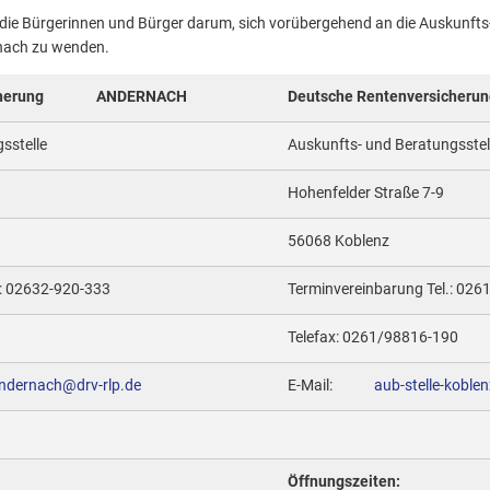
 die Bürgerinnen und Bürger darum, sich vorübergehend an die Auskunfts
nach zu wenden.
herung
ANDERNACH
Deutsche Rentenversicherun
sstelle
Auskunfts- und Beratungsstel
Hohenfelder Straße 7-9
56068 Koblenz
.: 02632-920-333
Terminvereinbarung Tel.: 02
Telefax: 0261/98816-190
andernach@drv-rlp.de
E-Mail:
aub-stelle-koble
Öffnungszeiten: