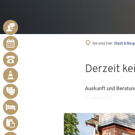
ANSPRECHPARTNER
ONLINE-
Sie sind hier:
Stadt & Bürg
TERMINE
NOTRUFNUMMERN
Derzeit k
BÜRGER
MELDEN
MÄNGEL
Auskunft und Beratun
VERANSTALTUNGSÜBERSICHT
26. Oktober 2022
UNTERKUNFT
SUCHEN
FORMULARE