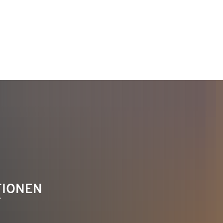
TAKT
Telefon 02622 703-0
info@bendorf.de
TIONEN
F