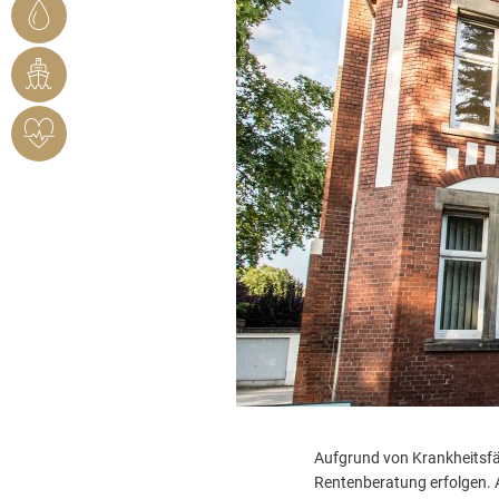
STADTWERKE
BENDORF
RHEINHAFEN
HERZSICHERES
BENDORF
Aufgrund von Krankheitsfä
Rentenberatung erfolgen.