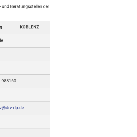
- und Beratungsstellen der
g
KOBLENZ
le
61-988160
nz@drv-rlp.de