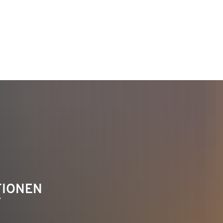
TAKT
Telefon 02622 703-0
info@bendorf.de
TIONEN
F