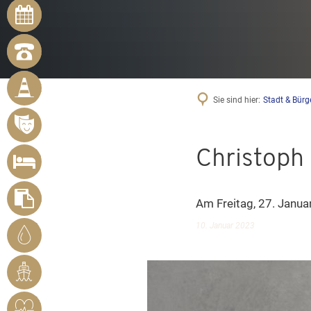
ONLINE-
TERMINE
NOTRUFNUMMERN
BÜRGER
MELDEN
Sie sind hier:
Stadt & Bürg
MÄNGEL
VERANSTALTUNGSÜBERSICHT
UNTERKUNFT
Christoph
SUCHEN
FORMULARE
Am Freitag, 27. Janua
STADTWERKE
10. Januar 2023
BENDORF
RHEINHAFEN
HERZSICHERES