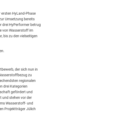
er ersten HyLand-Phase
 zur Umsetzung bereits
r drei HyPerformer betrug
te von Wasserstoff im
, bis zu den vielseitigen
en.
bewerb, der sich nun in
 Wasserstoffbezug zu
prechendsten regionalen
n drei Kategorien
schaft gefördert und
t und stehen vor der
mms Wasserstoff- und
n Projektträger Jülich