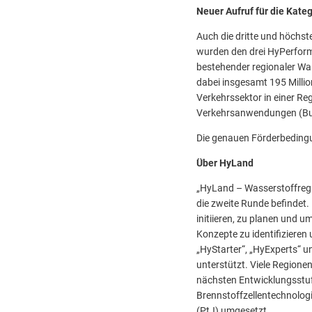
Neuer Aufruf für die Kateg
Auch die dritte und höchs
wurden den drei HyPerforme
bestehender regionaler Wa
dabei insgesamt 195 Milli
Verkehrssektor in einer Reg
Verkehrsanwendungen (Bus
Die genauen Förderbeding
Über HyLand
„HyLand – Wasserstoffregi
die zweite Runde befindet
initiieren, zu planen und 
Konzepte zu identifizieren
„HyStarter“, „HyExperts“ 
unterstützt. Viele Regione
nächsten Entwicklungsstuf
Brennstoffzellentechnolog
(PtJ) umgesetzt.