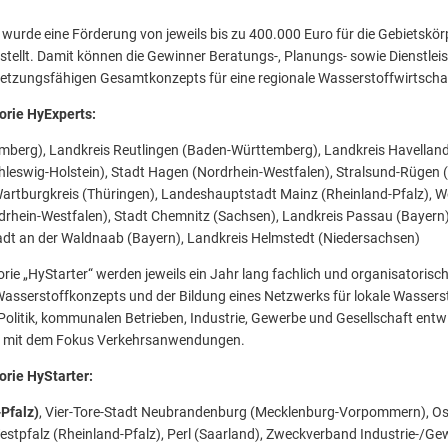
 wurde eine Förderung von jeweils bis zu 400.000 Euro für die Gebietskö
tellt. Damit können die Gewinner Beratungs-, Planungs- sowie Dienstlei
msetzungsfähigen Gesamtkonzepts für eine regionale Wasserstoffwirtscha
orie HyExperts:
mberg), Landkreis Reutlingen (Baden-Württemberg), Landkreis Havellan
hleswig-Holstein), Stadt Hagen (Nordrhein-Westfalen), Stralsund-Rügen 
rtburgkreis (Thüringen), Landeshauptstadt Mainz (Rheinland-Pfalz), W
rdrhein-Westfalen), Stadt Chemnitz (Sachsen), Landkreis Passau (Bayern)
adt an der Waldnaab (Bayern), Landkreis Helmstedt (Niedersachsen)
rie „HyStarter“ werden jeweils ein Jahr lang fachlich und organisatorisch
asserstoffkonzepts und der Bildung eines Netzwerks für lokale Wassersto
Politik, kommunalen Betrieben, Industrie, Gewerbe und Gesellschaft ent
e mit dem Fokus Verkehrsanwendungen.
orie HyStarter:
Pfalz)
, Vier-Tore-Stadt Neubrandenburg (Mecklenburg-Vorpommern), Os
estpfalz (Rheinland-Pfalz), Perl (Saarland), Zweckverband Industrie-/Ge