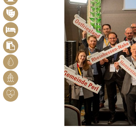
MÄNGEL
VERANSTALTUNGSÜBERSICHT
UNTERKUNFT
SUCHEN
FORMULARE
STADTWERKE
BENDORF
RHEINHAFEN
HERZSICHERES
BENDORF