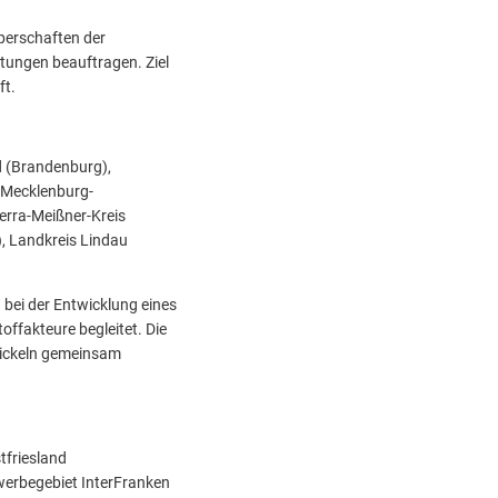
rperschaften der
stungen beauftragen. Ziel
ft.
d (Brandenburg),
(Mecklenburg-
erra-Meißner-Kreis
, Landkreis Lindau
 bei der Entwicklung eines
ffakteure begleitet. Die
wickeln gemeinsam
tfriesland
werbegebiet InterFranken