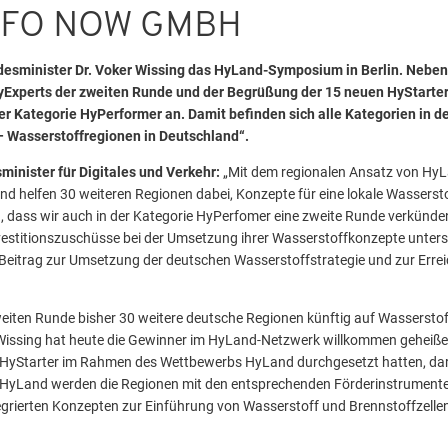
NFO NOW GMBH
desminister Dr. Voker Wissing das HyLand-Symposium in Berlin. Neben
yExperts der zweiten Runde und der Begrüßung der 15 neuen HyStarter
der Kategorie HyPerformer an. Damit befinden sich alle Kategorien in d
– Wasserstoffregionen in Deutschland“.
minister für Digitales und Verkehr:
„Mit dem regionalen Ansatz von HyL
und helfen 30 weiteren Regionen dabei, Konzepte für eine lokale Wassersto
, dass wir auch in der Kategorie HyPerfomer eine zweite Runde verkünde
vestitionszuschüsse bei der Umsetzung ihrer Wasserstoffkonzepte unter
n Beitrag zur Umsetzung der deutschen Wasserstoffstrategie und zur Erre
weiten Runde bisher 30 weitere deutsche Regionen künftig auf Wassersto
Wissing hat heute die Gewinner im HyLand-Netzwerk willkommen geheißen,
HyStarter im Rahmen des Wettbewerbs HyLand durchgesetzt hatten, daru
n HyLand werden die Regionen mit den entsprechenden Förderinstrument
tegrierten Konzepten zur Einführung von Wasserstoff und Brennstoffzelle