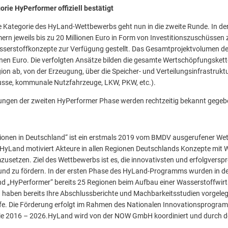
orie HyPerformer offiziell bestätigt
te Kategorie des HyLand-Wettbewerbs geht nun in die zweite Runde. In d
rn jeweils bis zu 20 Millionen Euro in Form von Investitionszuschüssen
sserstoffkonzepte zur Verfügung gestellt. Das Gesamtprojektvolumen de
onen Euro. Die verfolgten Ansätze bilden die gesamte Wertschöpfungsket
ion ab, von der Erzeugung, über die Speicher- und Verteilungsinfrastruktur
se, kommunale Nutzfahrzeuge, LKW, PKW, etc.).
ungen der zweiten HyPerformer Phase werden rechtzeitig bekannt gegeb
onen in Deutschland“ ist ein erstmals 2019 vom BMDV ausgerufener Wett
. HyLand motiviert Akteure in allen Regionen Deutschlands Konzepte mit
umzusetzen. Ziel des Wettbewerbs ist es, die innovativsten und erfolgvers
 und zu fördern. In der ersten Phase des HyLand-Programms wurden in de
und „HyPerformer“ bereits 25 Regionen beim Aufbau einer Wasserstoffwirt
n haben bereits Ihre Abschlussberichte und Machbarkeitsstudien vorgeleg
e. Die Förderung erfolgt im Rahmen des Nationalen Innovationsprogra
ie 2016 – 2026.HyLand wird von der NOW GmbH koordiniert und durch de