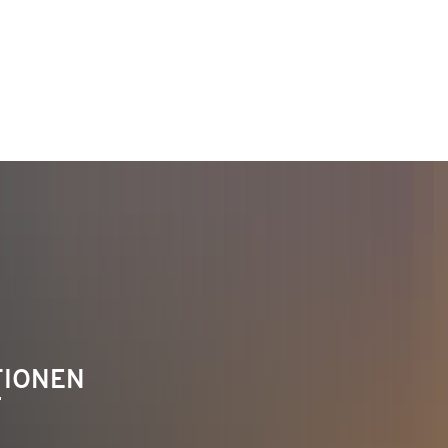
TAKT
Telefon 02622 703-0
info@bendorf.de
TIONEN
F