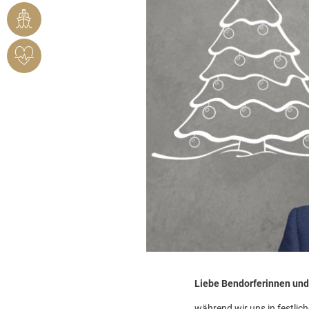
RHEINHAFEN
HERZSICHERES
BENDORF
Liebe Bendorferinnen und
während wir uns in festli