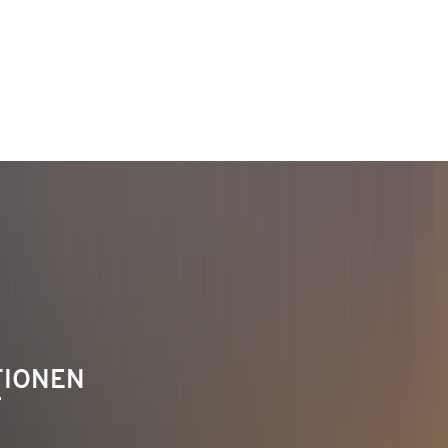
TAKT
Telefon 02622 703-0
info@bendorf.de
TIONEN
F