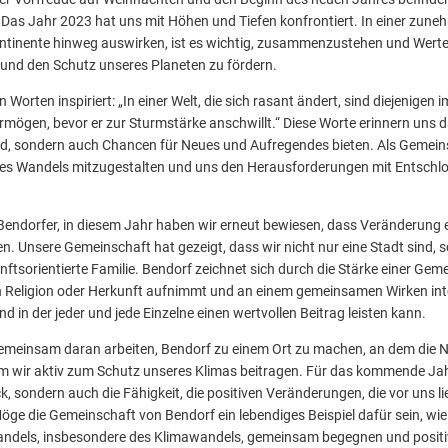
 Das Jahr 2023 hat uns mit Höhen und Tiefen konfrontiert. In einer zuneh
ontinente hinweg auswirken, ist es wichtig, zusammenzustehen und Werte
 und den Schutz unseres Planeten zu fördern.
 Worten inspiriert: „In einer Welt, die sich rasant ändert, sind diejenigen i
rmögen, bevor er zur Sturmstärke anschwillt.“ Diese Worte erinnern uns
d, sondern auch Chancen für Neues und Aufregendes bieten. Als Gemeins
 des Wandels mitzugestalten und uns den Herausforderungen mit Entschl
endorfer, in diesem Jahr haben wir erneut bewiesen, dass Veränderung ei
. Unsere Gemeinschaft hat gezeigt, dass wir nicht nur eine Stadt sind, s
sorientierte Familie. Bendorf zeichnet sich durch die Stärke einer Geme
eligion oder Herkunft aufnimmt und an einem gemeinsamen Wirken interes
und in der jeder und jede Einzelne einen wertvollen Beitrag leisten kann.
gemeinsam daran arbeiten, Bendorf zu einem Ort zu machen, an dem die 
dem wir aktiv zum Schutz unseres Klimas beitragen. Für das kommende J
k, sondern auch die Fähigkeit, die positiven Veränderungen, die vor uns l
öge die Gemeinschaft von Bendorf ein lebendiges Beispiel dafür sein, wie
dels, insbesondere des Klimawandels, gemeinsam begegnen und positiv 