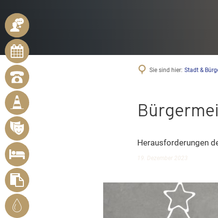
ANSPRECHPARTNER
ONLINE-
TERMINE
Sie sind hier:
Stadt & Bürg
NOTRUFNUMMERN
BÜRGER
MELDEN
Bürgermei
MÄNGEL
VERANSTALTUNGSÜBERSICHT
Herausforderungen 
UNTERKUNFT
19. Dezember 2023
SUCHEN
FORMULARE
STADTWERKE
BENDORF