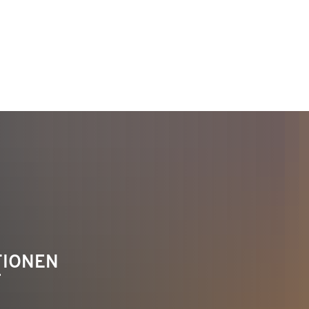
TAKT
Telefon 02622 703-0
info@bendorf.de
TIONEN
F