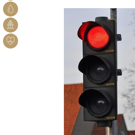
STADTWERKE
BENDORF
RHEINHAFEN
HERZSICHERES
BENDORF