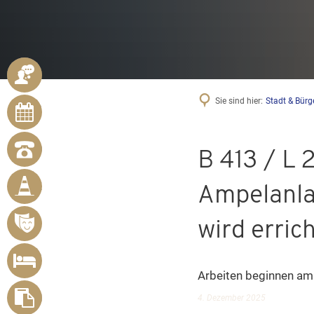
ANSPRECHPARTNER
Sie sind hier:
Stadt & Bürg
ONLINE-
TERMINE
NOTRUFNUMMERN
B 413 / L
BÜRGER
MELDEN
Ampelanla
MÄNGEL
VERANSTALTUNGSÜBERSICHT
wird erric
UNTERKUNFT
SUCHEN
Arbeiten beginnen am
FORMULARE
4. Dezember 2025