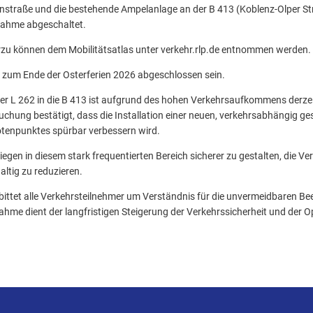
traße und die bestehende Ampelanlage an der B 413 (Koblenz-Olper St
nahme abgeschaltet.
erzu können dem Mobilitätsatlas unter verkehr.rlp.de entnommen werden.
zum Ende der Osterferien 2026 abgeschlossen sein.
 L 262 in die B 413 ist aufgrund des hohen Verkehrsaufkommens derzeit 
chung bestätigt, dass die Installation einer neuen, verkehrsabhängig g
otenpunktes spürbar verbessern wird.
bbiegen in diesem stark frequentierten Bereich sicherer zu gestalten, die V
altig zu reduzieren.
ttet alle Verkehrsteilnehmer um Verständnis für die unvermeidbaren B
hme dient der langfristigen Steigerung der Verkehrssicherheit und der 