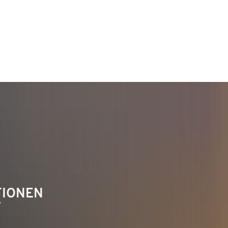
TAKT
Telefon 02622 703-0
info@bendorf.de
TIONEN
F