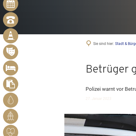
TERMINE
NOTRUFNUMMERN
BÜRGER
MELDEN
MÄNGEL
Sie sind hier:
Stadt & Bürg
VERANSTALTUNGSÜBERSICHT
UNTERKUNFT
Betrüger g
SUCHEN
FORMULARE
Polizei warnt vor Be
STADTWERKE
27. Januar 2023
BENDORF
RHEINHAFEN
HERZSICHERES
BENDORF