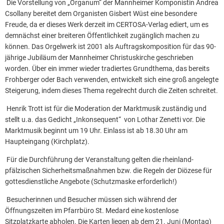
Die Vorstellung von „Organum“ der Mannheimer Komponistin Andrea
Csollany bereitet dem Organisten Gisbert Wüst eine besondere
Freude, da er dieses Werk derzeit im CERTOSA-Verlag ediert, um es
demnächst einer breiteren Öffentlichkeit zugänglich machen zu
können. Das Orgelwerk ist 2001 als Auftragskomposition für das 90-
jährige Jubiläum der Mannheimer Christuskirche geschrieben
worden. Über ein immer wieder tradiertes Grundthema, das bereits
Frohberger oder Bach verwenden, entwickelt sich eine groß angelegte
Steigerung, indem dieses Thema regelrecht durch die Zeiten schreitet.
Henrik Trott ist für die Moderation der Marktmusik zuständig und
stellt u.a. das Gedicht „Inkonsequent“ von Lothar Zenetti vor. Die
Marktmusik beginnt um 19 Uhr. Einlass ist ab 18.30 Uhr am
Haupteingang (Kirchplatz).
Für die Durchführung der Veranstaltung gelten die rheinland-
pfälzischen Sicherheitsmaßnahmen bzw. die Regeln der Diözese für
gottesdienstliche Angebote (Schutzmaske erforderlich!)
Besucherinnen und Besucher müssen sich während der
Öffnungszeiten im Pfarrbüro St. Medard eine kostenlose
Sitzplatzkarte abholen. Die Karten liegen ab dem 21. Juni (Montag)