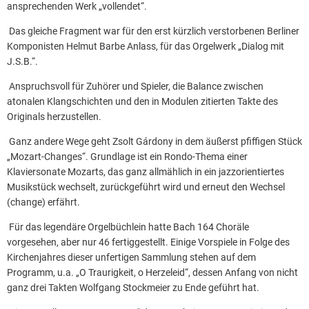
ansprechenden Werk „vollendet“.
Das gleiche Fragment war für den erst kürzlich verstorbenen Berliner
Komponisten Helmut Barbe Anlass, für das Orgelwerk „Dialog mit
J.S.B.“.
Anspruchsvoll für Zuhörer und Spieler, die Balance zwischen
atonalen Klangschichten und den in Modulen zitierten Takte des
Originals herzustellen.
Ganz andere Wege geht Zsolt Gárdony in dem äußerst pfiffigen Stück
„Mozart-Changes“. Grundlage ist ein Rondo-Thema einer
Klaviersonate Mozarts, das ganz allmählich in ein jazzorientiertes
Musikstück wechselt, zurückgeführt wird und erneut den Wechsel
(change) erfährt.
Für das legendäre Orgelbüchlein hatte Bach 164 Choräle
vorgesehen, aber nur 46 fertiggestellt. Einige Vorspiele in Folge des
Kirchenjahres dieser unfertigen Sammlung stehen auf dem
Programm, u.a. „O Traurigkeit, o Herzeleid“, dessen Anfang von nicht
ganz drei Takten Wolfgang Stockmeier zu Ende geführt hat.