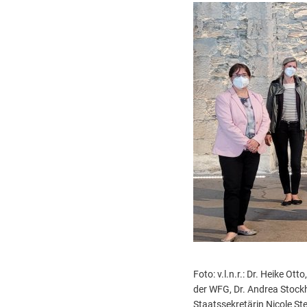
Foto: v.l.n.r.: Dr. Heike O
der WFG, Dr. Andrea Stockh
Staatssekretärin Nicole St