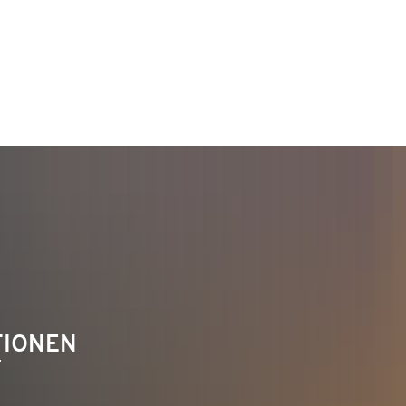
TAKT
Telefon 02622 703-0
info@bendorf.de
TIONEN
F