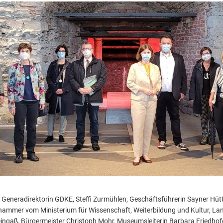
tto, Generadirektorin GDKE, Steffi Zurmühlen, Geschäftsführerin Sayner Hüt
ammer vom Ministerium für Wissenschaft, Weiterbildung und Kultur, Land
eingaß, Bürgermeister Christoph Mohr, Museumsleiterin Barbara Friedhofe