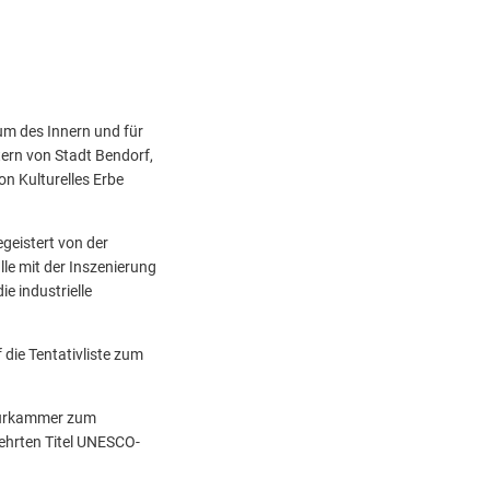
um des Innern und für
tern von Stadt Bendorf,
n Kulturelles Erbe
geistert von der
le mit der Inszenierung
e industrielle
die Tentativliste zum
eurkammer zum
gehrten Titel UNESCO-