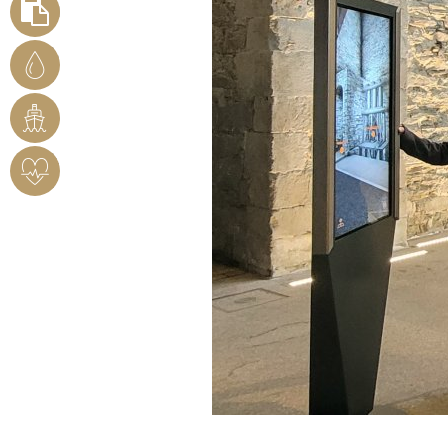
FORMULARE
STADTWERKE
BENDORF
RHEINHAFEN
HERZSICHERES
BENDORF