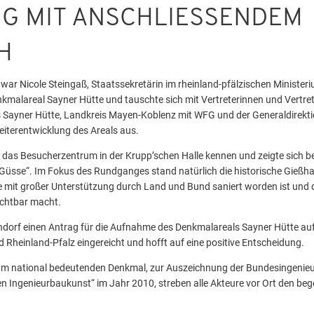
 MIT ANSCHLIESSENDEM G
ar Nicole Steingaß, Staatssekretärin im rheinland-pfälzischen Ministeri
kmalareal Sayner Hütte und tauschte sich mit Vertreterinnen und Vertre
 Sayner Hütte, Landkreis Mayen-Koblenz mit WFG und der Generaldirektio
eiterentwicklung des Areals aus.
ie das Besucherzentrum in der Krupp’schen Halle kennen und zeigte sich be
üsse“. Im Fokus des Rundganges stand natürlich die historische Gießhal
 mit großer Unterstützung durch Land und Bund saniert worden ist und di
ichtbar macht.
ndorf einen Antrag für die Aufnahme des Denkmalareals Sayner Hütte auf 
Rheinland-Pfalz eingereicht und hofft auf eine positive Entscheidung.
m national bedeutenden Denkmal, zur Auszeichnung der Bundesingeni
n Ingenieurbaukunst“ im Jahr 2010, streben alle Akteure vor Ort den be