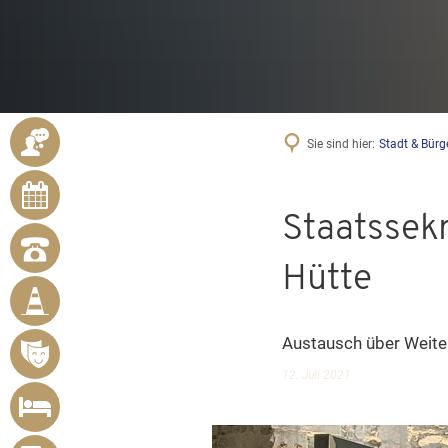
ANSPRECHPARTNER
Sie sind hier:
Stadt & Bürg
ONLINE-
TERMINE
Staatssekr
NOTRUFNUMMERN
Hütte
BÜRGER
MELDEN
MÄNGEL
Austausch über Weite
VERANSTALTUNGSÜBERSICHT
12. Juli 2021
UNTERKUNFT
SUCHEN