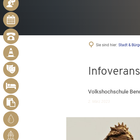
ANSPRECHPARTNER
ONLINE-
TERMINE
NOTRUFNUMMERN
BÜRGER
Sie sind hier:
Stadt & Bürg
MELDEN
MÄNGEL
Infoveran
VERANSTALTUNGSÜBERSICHT
UNTERKUNFT
SUCHEN
Volkshochschule Bend
2. März 2023
FORMULARE
STADTWERKE
BENDORF
RHEINHAFEN