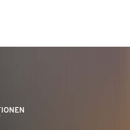
TAKT
Telefon 02622 703-0
info@bendorf.de
TIONEN
F