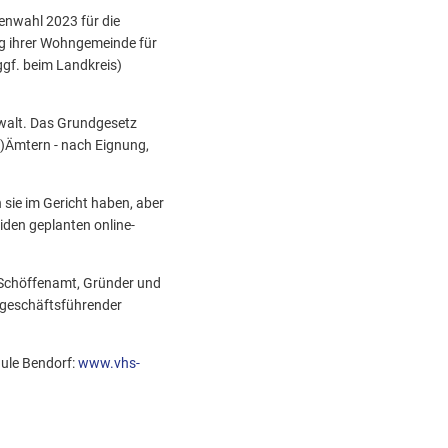
enwahl 2023 für die
ng ihrer Wohngemeinde für
gf. beim Landkreis)
gewalt. Das Grundgesetz
n)Ämtern - nach Eignung,
sie im Gericht haben, aber
iden geplanten online-
s Schöffenamt, Gründer und
 geschäftsführender
hule Bendorf:
www.vhs-