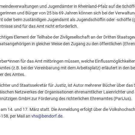
Gemeindeverwaltungen und Jugendämter in Rheinland-Pfalz auf die Schöff
gerinnen und Bürger von 25 bis 69 Jahren können sich bei der Verwaltu
t oder beim zuständigen Jugendamt als Jugendschöffin oder -schöffe (g
tnisse sind für das Amt nicht erforderlich.
chtiges Element der Teilhabe der Zivilgesellschaft an der Dritten Staats
aatsangehörigen in gleicher Weise den Zugang zu den öffentlichen (Ehre
er*innen für das Amt mitbringen müssen, welche Einflussmöglichkeiten 
mtes (z.B. bei der Vereinbarung mit dem Arbeitsplatz) erläutert in den be
er des Amtes.
ichter und Staatssekretär für Justiz, ist Autor mehrerer Bücher über da
äischen Netzwerkes der Organisationen ehrenamtlicher Laienrichter und
innützigen GmbH zur Förderung des richterlichen Ehrenamtes (PariJus).
 am 14. und 17. März statt. Die Anmeldung erfolgt über die Volkshochsc
-158, per Mail an
vhs@bendorf.de
.