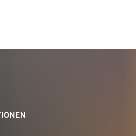
TAKT
Telefon 02622 703-0
info@bendorf.de
TIONEN
F