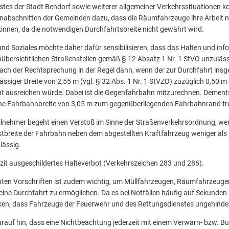
tes der Stadt Bendorf sowie weiterer allgemeiner Verkehrssituationen k
enabschnitten der Gemeinden dazu, dass die Räumfahrzeuge ihre Arbeit n
önnen, da die notwendigen Durchfahrtsbreite nicht gewährt wird.
nd Soziales möchte daher dafür sensibilisieren, dass das Halten und in
bersichtlichen Straßenstellen gemäß § 12 Absatz 1 Nr. 1 StVO unzulässi
 nach der Rechtsprechung in der Regel dann, wenn der zur Durchfahrt ins
ässiger Breite von 2,55 m (vgl. § 32 Abs. 1 Nr. 1 StVZO) zuzüglich 0,50 m
cht ausreichen würde. Dabei ist die Gegenfahrbahn mitzurechnen. Demen
ine Fahrbahnbreite von 3,05 m zum gegenüberliegenden Fahrbahnrand fre
eilnehmer begeht einen Verstoß im Sinne der Straßenverkehrsordnung, wen
estbreite der Fahrbahn neben dem abgestellten Kraftfahrzeug weniger als 3
ulässig.
lizit ausgeschildertes Halteverbot (Verkehrszeichen 283 und 286).
nten Vorschriften ist zudem wichtig, um Müllfahrzeugen, Räumfahrzeuge
eine Durchfahrt zu ermöglichen. Da es bei Notfällen häufig auf Sekunden 
ken, dass Fahrzeuge der Feuerwehr und des Rettungsdienstes ungehinde
auf hin, dass eine Nichtbeachtung jederzeit mit einem Verwarn- bzw. Bu