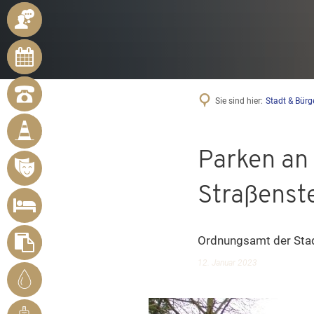
ANSPRECHPARTNER
ONLINE-
TERMINE
NOTRUFNUMMERN
Sie sind hier:
Stadt & Bürg
BÜRGER
MELDEN
MÄNGEL
Parken an
VERANSTALTUNGSÜBERSICHT
Straßenste
UNTERKUNFT
SUCHEN
Ordnungsamt der Stad
FORMULARE
12. Januar 2023
STADTWERKE
BENDORF