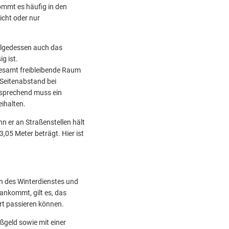
ommt es häufig in den
icht oder nur
folgedessen auch das
g ist.
gesamt freibleibende Raum
 Seitenabstand bei
tsprechend muss ein
ihalten.
n er an Straßenstellen hält
,05 Meter beträgt. Hier ist
n des Winterdienstes und
ankommt, gilt es, das
rt passieren können.
ßgeld sowie mit einer