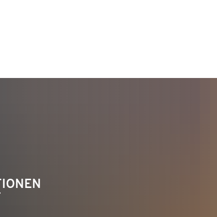
TAKT
Telefon 02622 703-0
info@bendorf.de
TIONEN
F