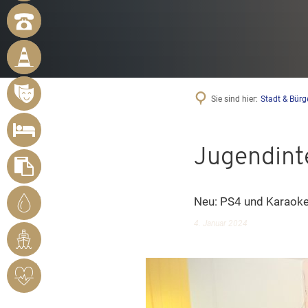
NOTRUFNUMMERN
BÜRGER
MELDEN
MÄNGEL
VERANSTALTUNGSÜBERSICHT
Sie sind hier:
Stadt & Bürg
UNTERKUNFT
SUCHEN
Jugendinte
FORMULARE
STADTWERKE
Neu: PS4 und Karaok
BENDORF
4. Januar 2024
RHEINHAFEN
HERZSICHERES
BENDORF