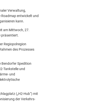
naler Verwaltung,
ne Roadmap entwickelt und
ganisieren kann.
eit am Mittwoch, 27.
 präsentiert.
der Regiopolregion
m Rahmen des Prozesses
e Bendorfer Spedition
2-Tankstelle und
Wärme- und
ektrolytische
hlagplatz („H2-Hub“) mit
nisierung der Verkehrs-