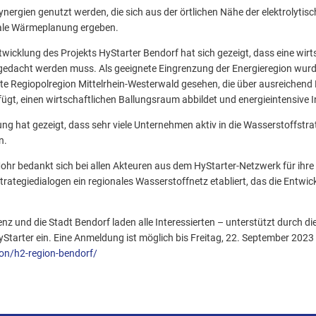
Synergien genutzt werden, die sich aus der örtlichen Nähe der elektrolyt
ale Wärmeplanung ergeben.
cklung des Projekts HyStarter Bendorf hat sich gezeigt, dass eine wirt
gedacht werden muss. Als geeignete Eingrenzung der Energieregion wurd
 Regiopolregion Mittelrhein-Westerwald gesehen, die über ausreichend 
ügt, einen wirtschaftlichen Ballungsraum abbildet und energieintensive 
 hat gezeigt, dass sehr viele Unternehmen aktiv in die Wasserstoffstra
n.
hr bedankt sich bei allen Akteuren aus dem HyStarter-Netzwerk für ihre 
Strategiedialogen ein regionales Wasserstoffnetz etabliert, das die Entwi
z und die Stadt Bendorf laden alle Interessierten – unterstützt durch di
tarter ein. Eine Anmeldung ist möglich bis Freitag, 22. September 2023
ion/h2-region-bendorf/