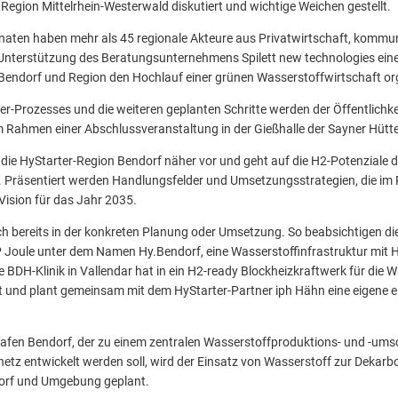
Region Mittelrhein-Westerwald diskutiert und wichtige Weichen gestellt.
aten haben mehr als 45 regionale Akteure aus Privatwirtschaft, kommu
 Unterstützung des Beratungsunternehmens Spilett new technologies ei
 Bendorf und Region den Hochlauf einer grünen Wasserstoffwirtschaft or
er-Prozesses und die weiteren geplanten Schritte werden der Öffentlichk
 Rahmen einer Abschlussveranstaltung in der Gießhalle der Sayner Hütte
t die HyStarter-Region Bendorf näher vor und geht auf die H2-Potenziale 
n. Präsentiert werden Handlungsfelder und Umsetzungsstrategien, die i
 Vision für das Jahr 2035.
ich bereits in der konkreten Planung oder Umsetzung. So beabsichtigen di
Joule unter dem Namen Hy.Bendorf, eine Wasserstoffinfrastruktur mit H
e BDH-Klinik in Vallendar hat in ein H2-ready Blockheizkraftwerk für die 
 und plant gemeinsam mit dem HyStarter-Partner iph Hähn eine eigene el
fen Bendorf, der zu einem zentralen Wasserstoffproduktions- und -umsc
tz entwickelt werden soll, wird der Einsatz von Wasserstoff zur Dekarbo
orf und Umgebung geplant.