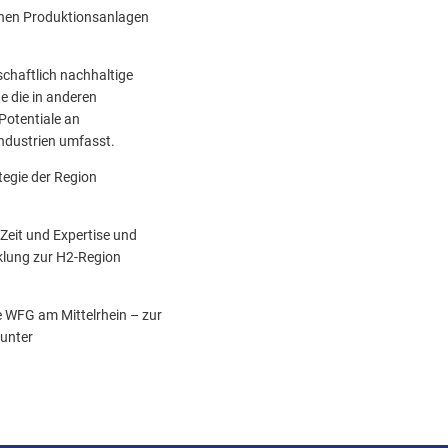
ischen Produktionsanlagen
schaftlich nachhaltige
e die in anderen
Potentiale an
Industrien umfasst.
tegie der Region
Zeit und Expertise und
cklung zur H2-Region
e WFG am Mittelrhein – zur
 unter