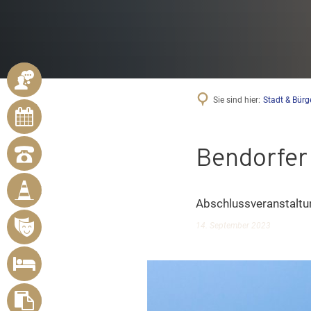
ANSPRECHPARTNER
Sie sind hier:
Stadt & Bürg
ONLINE-
TERMINE
Bendorfer
NOTRUFNUMMERN
BÜRGER
MELDEN
Abschlussveranstaltun
MÄNGEL
14. September 2023
VERANSTALTUNGSÜBERSICHT
UNTERKUNFT
SUCHEN
FORMULARE