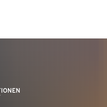
TAKT
Telefon 02622 703-0
info@bendorf.de
TIONEN
F