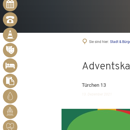
ONLINE-
TERMINE
NOTRUFNUMMERN
BÜRGER
MELDEN
MÄNGEL
Sie sind hier:
Stadt & Bürg
VERANSTALTUNGSÜBERSICHT
UNTERKUNFT
Adventska
SUCHEN
FORMULARE
Türchen 13
STADTWERKE
13. Dezember 2021
BENDORF
RHEINHAFEN
HERZSICHERES