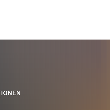
TAKT
Telefon 02622 703-0
info@bendorf.de
TIONEN
F