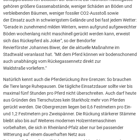
gehören größere Gassenabstände, weniger Schäden an Böden und
verbleibenden Bäumen, weniger fossiler CO2-Ausstoß sowie
der Einsatz auch in schwierigstem Gelände und bei fast jedem Wetter:
"Gerade in zunehmend milden Wintern, wenn aufgrund aufgeweichter
Böden wochenlang nicht maschinell gerückt werden kann, erweist
sich das Rückepferd als Joker", so der Bendorfer
Revierförster Johannes Biwer, der die aktuelle Maßnahme im
Stadtwald veranlasst hat. "Mit dem Pferd können wir bodenschonend
auch unabhängig vom Rückegassennetz direkt zur
Waldstraße vorliefern."
Natürlich kennt auch die Pferderückung ihre Grenzen: So brauchen
die Tiere lange Ruhepausen. Die tägliche Einsatzdauer sollte vier bis
maximal fünf Stunden pro Pferd nicht überschreiten. Auch darf heute
aus Gründen des Tierschutzes kein Starkholz mehr von Pferden
gerückt werden. Die Obergrenzen liegen bei 0,6 Festmetern pro Ein-
und 1,2 Festmetern pro Zweispänner. Die Rückung stärkerer Stämme
bleibt also bis auf Weiteres modernen Holzerntemaschinen
vorbehalten, die sich in Rheinland-Pfalz aber nur bei passender
Witterung auf einem dauerhaften Netz aus