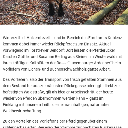
Winterzeit ist Holzerntezeit – und im Bereich des Forstamts Koblenz
kommen dabei immer wieder Rückpferde zum Einsatz. Aktuell
vorwiegend im Forstrevier Bendorf: Dort leisten die Pferderücker
Karsten Güttler und Susanne Berling aus Steinen im Westerwald mit
ihren kräftigen Kaltblütern der Rasse "Luxemburger Ardenner" beim
Vorliefern von Eichen- und Buchenschwachholz ganze Arbeit.
Das Vorliefern, also der Transport von frisch gefällten Stämmen aus
dem Bestand heraus zur nächsten Rückegasse oder ggf. direkt zur
befestigten Waldstraße, gilt als idealer Arbeitsschritt, der heute
wieder von Pferden übernommen werden kann – ganz im
Einklang mit unserem Leitbild einer nachhaltigen, naturnahen
Waldbewirtschaftung.
Zu den Vorteilen des Vorlieferns per Pferd gegenüber einem
schlepperbasierten Beiseilen der Stämme zur nächsten Rückegasse